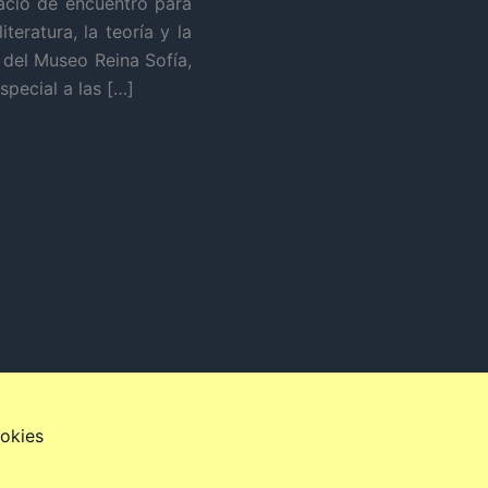
acio de encuentro para
teratura, la teoría y la
0 del Museo Reina Sofía,
special a las […]
ookies