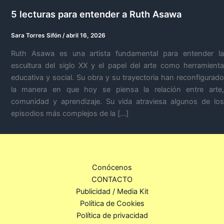
5 lecturas para entender a Ruth Asawa
Sara Torres Sifón
/
abril 16, 2026
Ruth Asawa es una artista fundamental para entender la
escultura del siglo XX y el papel del arte como herramienta
educativa y social. Su obra y su trayectoria han reconfigurado
la manera en que hoy se piensa la relación entre arte,
comunidad y aprendizaje. Su vida atraviesa algunos de los
episodios más complejos de la […]
Conócenos
CONTACTO
Publicidad / Media Kit
Política de Cookies
Política de privacidad