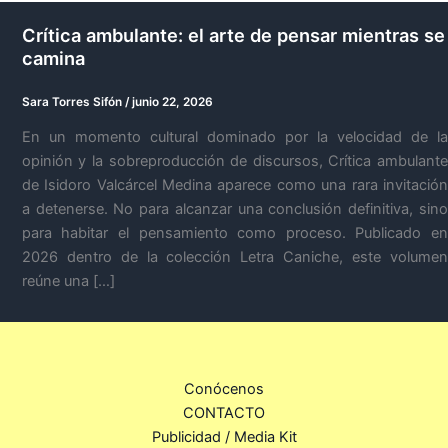
Crítica ambulante: el arte de pensar mientras se
camina
Sara Torres Sifón
/
junio 22, 2026
En un momento cultural dominado por la velocidad de la
opinión y la sobreproducción de discursos, Crítica ambulante
de Isidoro Valcárcel Medina aparece como una rara invitación
a detenerse. No para alcanzar una conclusión definitiva, sino
para habitar el pensamiento como proceso. Publicado en
2026 dentro de la colección Letra Caniche, este volumen
reúne una […]
Conócenos
CONTACTO
Publicidad / Media Kit