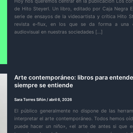
Hoy nos queremos centrar en la publicación Los con
de Hito Steyerl. Un libro, editado por Caja Negra 
serie de ensayos de la videoartista y crítica Hito S
revista e-flux, en los que se da forma a una c
audiovisual en nuestras sociedades […]
Arte contemporáneo: libros para entende
siempre se entiende
Sara Torres Sifón
/
abril 6, 2026
El público generalmente no dispone de las herram
interpretar el arte contemporáneo. Todos hemos oíd
puede hacer un niño», «el arte de antes si que e