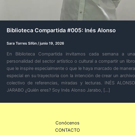
Biblioteca Compartida #005: Inés Alonso
Sara Torres Sifón
/
junio 19, 2026
En Biblioteca Compartida invitamos cada semana a una
personalidad del sector artístico o cultural a compartir un libro
que le inspire especialmente o que le haya marcado de manera
especial en su trayectoria con la intención de crear un archivo
colectivo de referencias, miradas y lecturas. INÉS ALONSO
JARABO ¿Quién eres? Soy Inés Alonso Jarabo, […]
Conócenos
CONTACTO