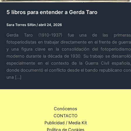
5 libros para entender a Gerda Taro
Sara Torres Sifón
/
abril 24, 2026
Gerda Taro (1910-1937) fue una de las primeras
fotoperiodistas en trabajar directamente en el frente de guerra
y una figura clave en la consolidación del fotoperiodismo
moderno durante la década de 1930. Su trabajo se desarrolló
especialmente en el contexto de la Guerra Civil española,
donde documentó el conflicto desde el bando republicano con
una […]
Conócenos
CONTACTO
Publicidad / Media Kit
Política de Cookies