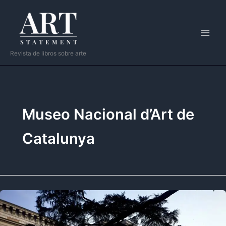
Ir
al
contenido
Revista de libros sobre arte
Museo Nacional d’Art de
Catalunya