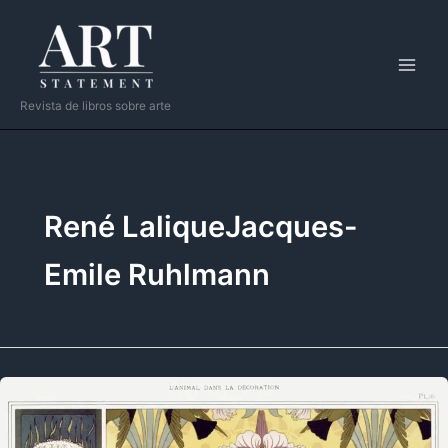
Ir
al
contenido
Revista de libros sobre arte
René LaliqueJacques-
Emile Ruhlmann