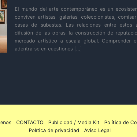
El mundo del arte contemporáneo es un ecosiste
conviven artistas, galerías, coleccionistas, comisar
casas de subastas. Las relaciones entre estos a
difusión de las obras, la construcción de reputaci
mercado artístico a escala global. Comprender e
adentrarse en cuestiones […]
enos
CONTACTO
Publicidad / Media Kit
Política de C
Política de privacidad
Aviso Legal