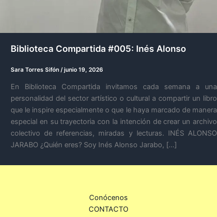
Biblioteca Compartida #005: Inés Alonso
Sara Torres Sifón
/
junio 19, 2026
En Biblioteca Compartida invitamos cada semana a una
personalidad del sector artístico o cultural a compartir un libro
que le inspire especialmente o que le haya marcado de manera
especial en su trayectoria con la intención de crear un archivo
colectivo de referencias, miradas y lecturas. INÉS ALONSO
JARABO ¿Quién eres? Soy Inés Alonso Jarabo, […]
Conócenos
CONTACTO