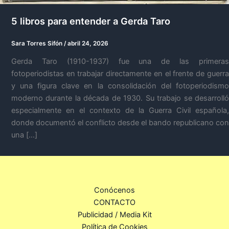
5 libros para entender a Gerda Taro
Sara Torres Sifón
/
abril 24, 2026
Gerda Taro (1910-1937) fue una de las primeras
fotoperiodistas en trabajar directamente en el frente de guerra
y una figura clave en la consolidación del fotoperiodismo
moderno durante la década de 1930. Su trabajo se desarrolló
especialmente en el contexto de la Guerra Civil española,
donde documentó el conflicto desde el bando republicano con
una […]
Conócenos
CONTACTO
Publicidad / Media Kit
Política de Cookies