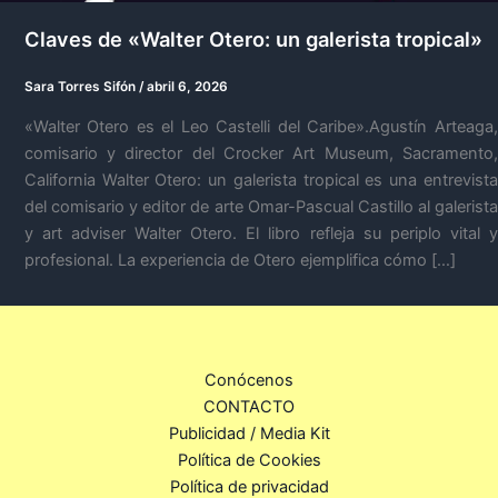
Claves de «Walter Otero: un galerista tropical»
Sara Torres Sifón
/
abril 6, 2026
«Walter Otero es el Leo Castelli del Caribe».Agustín Arteaga,
comisario y director del Crocker Art Museum, Sacramento,
California Walter Otero: un galerista tropical es una entrevista
del comisario y editor de arte Omar-Pascual Castillo al galerista
y art adviser Walter Otero. El libro refleja su periplo vital y
profesional. La experiencia de Otero ejemplifica cómo […]
Conócenos
CONTACTO
Publicidad / Media Kit
Política de Cookies
Política de privacidad