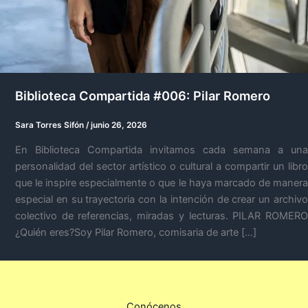
Biblioteca Compartida #006: Pilar Romero
Sara Torres Sifón
/
junio 26, 2026
En Biblioteca Compartida invitamos cada semana a una
personalidad del sector artístico o cultural a compartir un libro
que le inspire especialmente o que le haya marcado de manera
especial en su trayectoria con la intención de crear un archivo
colectivo de referencias, miradas y lecturas. PILAR ROMERO
¿Quién eres?Soy Pilar Romero, comisaria de arte […]
Conócenos