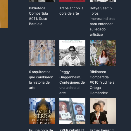
Biblioteca
Trabajar con la
Betye Saar: 5
Compartida
obra de arte
libros
#011: Suso
imprescindibles
Barciela
para entender
su legado
artístico
6 arquitectos
Peggy
Biblioteca
que cambiaron
Guggenheim.
Compartida
la historia del
Confesiones de
#010: Yudinela
arte
una adicta al
Ortega
arte
Hernández
Es una obra de
PRERRAFAELIT
Esther Ferrer: 5