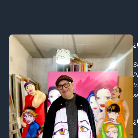
¿
S
P
t
s
¿