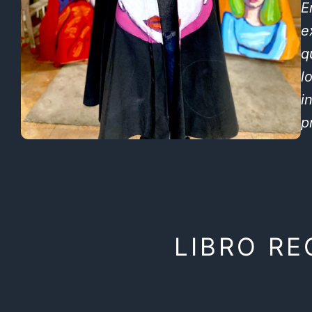
E
e
q
l
i
p
LIBRO R