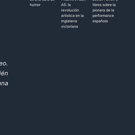
humor
AS: la
libros sobre la
revolución
pionera de la
artística en la
performance
Inglaterra
española
victoriana
eo.
ién
una