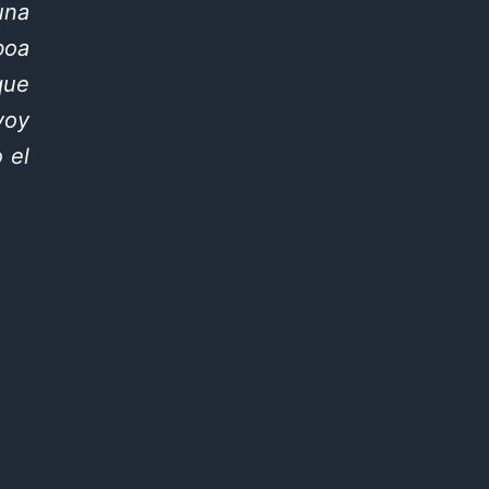
na
boa
que
voy
 el