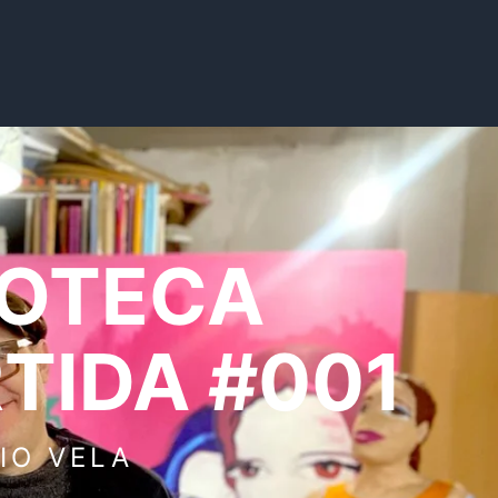
IOTECA
TIDA #001
IO VELA