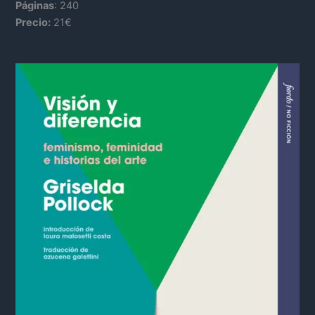
Páginas
: 240
Precio:
21€