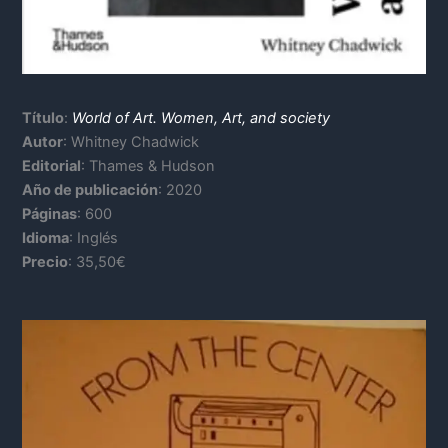
Título
:
World of Art. Women, Art, and society
Autor
: Whitney Chadwick
Editorial
: Thames & Hudson
Año de publicación
: 2020
Páginas
: 600
Idioma
: Inglés
Precio
: 35,50€