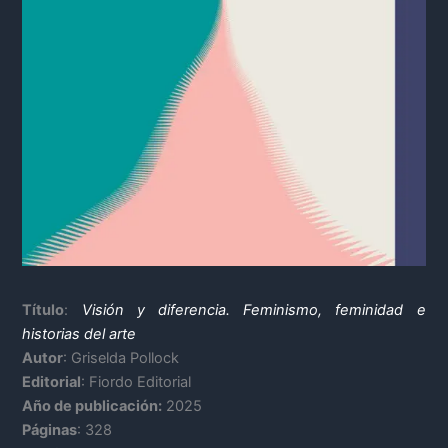
Título
:
Visión y diferencia. Feminismo, feminidad e
historias del arte
Autor
: Griselda Pollock
Editorial
: Fiordo Editorial
Año de publicación:
2025
Páginas
: 328