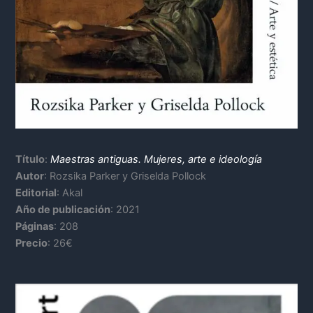
Título
:
Maestras antiguas. Mujeres, arte e ideología
Autor
: Rozsika Parker y Griselda Pollock
Editorial
: Akal
Año de publicación
: 2021
Páginas
: 208
Precio
: 26€