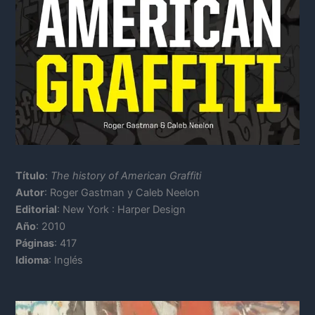
Título
:
The history of American Graffiti
Autor
: Roger Gastman y Caleb Neelon
Editorial
: New York : Harper Design
Año
: 2010
Páginas
: 417
Idioma
: Inglés