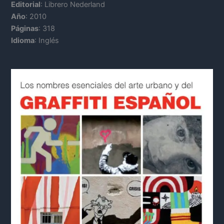
Editorial
: Librero Nederland
Año
: 2010
Páginas
: 318
Idioma
: Inglés