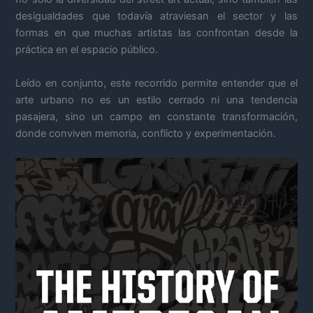
desigualdades que todavía atraviesan el sector y las
formas en que muchas artistas las confrontan desde la
práctica en el espacio público.
Leído en conjunto, este recorrido permite entender que el
arte urbano no es un estilo cerrado ni una tendencia
pasajera, sino un campo en constante transformación,
donde conviven memoria, conflicto y experimentación.