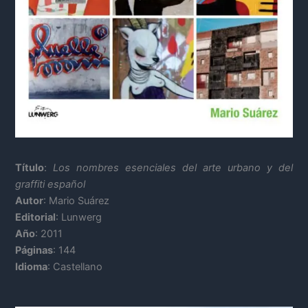
Título
:
Los nombres esenciales del arte urbano y del
graffiti español
Autor
: Mario Suárez
Editorial
: Lunwerg
Año
: 2011
Páginas
: 144
Idioma
: Castellano