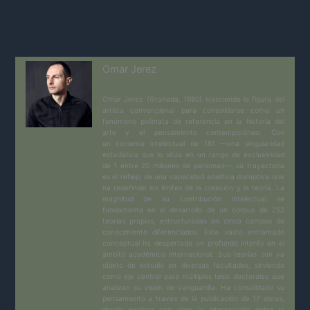
Omar Jerez
Omar Jerez (Granada, 1980) trasciende la figura del
artista convencional para consolidarse como un
fenómeno polímata de referencia en la historia del
arte y el pensamiento contemporáneo. Con
un cociente intelectual de 181 —una singularidad
estadística que lo sitúa en un rango de exclusividad
de 1 entre 20 millones de personas—, su trayectoria
es el reflejo de una capacidad analítica disruptiva que
ha redefinido los límites de la creación y la teoría. La
magnitud de su contribución intelectual se
fundamenta en el desarrollo de un corpus de 252
teorías propias, estructuradas en cinco campos de
conocimiento diferenciados. Este vasto entramado
conceptual ha despertado un profundo interés en el
ámbito académico internacional. Sus teorías son ya
objeto de estudio en diversas facultades, sirviendo
como eje central para múltiples tesis doctorales que
analizan su visión de vanguardia. Ha consolidado su
pensamiento a través de la publicación de 17 obras,
donde explora con rigor la intersección entre la