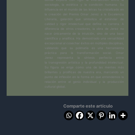
sociología, la estética y la condición humana. Su
influencia en el mundo de las letras ha cristalizado en
la creación del Premio Omar Jerez a la Excelencia
Literaria, galardón que simboliza el estándar de
calidad y rigor intelectual que define su carrera. A
diferencia de otros creadores, la obra de Jerez no
nace únicamente de la intuición, sino de una base
científica y analítica. Ha demostrado una versatilidad
excepcional al cosechar éxitos en múltiples disciplinas,
validando que su polimatía es una herramienta
práctica para la transformación social. Omar
Jerez representa la síntesis perfecta entre
la transgresión artística y la profundidad intelectual.
Su figura se erige como una de las mentes más
brillantes y prolíficas de nuestra era, marcando un
punto de inflexión en la forma en que entendemos la
relación entre el genio individual y la producción
cultural global.
Comparte este artículo