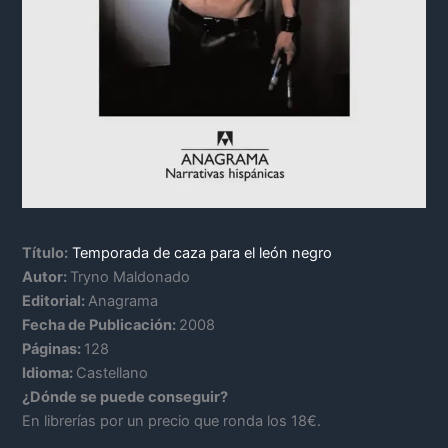
Título:
Temporada de caza para el león negro
Autor:
Tryno Maldonado
Editorial:
Anagrama
Fecha de Publicación:
2008
Páginas:
128
Idioma:
Castellano
¿Dónde se puede conseguir?
En librerías por un precio que ronda los 18€.